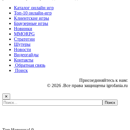
Каталог онлайн игр
Топ-10 онлайн-игр
Клиентские игры
Браузерные игры
Новинки
MMORPG
Стратегии
Шутеры
Новости
Видеогайды
Контакты
Обратная связь
Поиск
Присоединяйтесь к нам:
© 2026 .Все права защищены igrofania.ru
✕
Самые популярные игры сегодня:
Топ
Новинка!
9