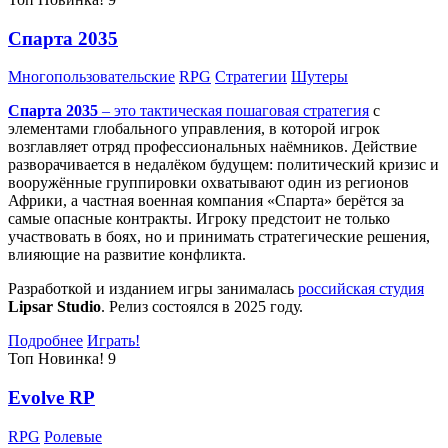
Спарта 2035
Многопользовательские
RPG
Стратегии
Шутеры
Спарта 2035
– это тактическая
пошаговая стратегия
с
элементами глобального управления, в которой игрок
возглавляет отряд профессиональных наёмников. Действие
разворачивается в недалёком будущем: политический кризис и
вооружённые группировки охватывают один из регионов
Африки, а частная военная компания «Спарта» берётся за
самые опасные контракты. Игроку предстоит не только
участвовать в боях, но и принимать стратегические решения,
влияющие на развитие конфликта.
Разработкой и изданием игры занималась
российская студия
Lipsar Studio
. Релиз состоялся в 2025 году.
Подробнее
Играть!
Топ
Новинка!
9
Evolve RP
RPG
Ролевые