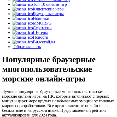
Топ-10 онлайн-игр
Клиентские игры
Браузерные игры
Новинки
MMORPG
Стратегии
Шутеры
Новости
Видеогайды
Обратная связь
Популярные браузерные
многопользовательские
морские онлайн-игры
Лучшие популярные браузерные многопользовательские
морские онлайн-игры на ПК, которые затягивают с первых
минут и дарят море крутых незабываемых эмоций от топовых
мировых разработчиков. Все представленные онлайн игры
бесплатные и на русском языке. Представленный рейтинг
актуализирован для 2024 года.