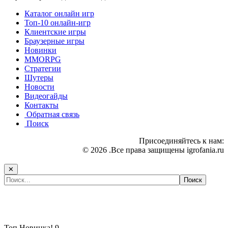
Каталог онлайн игр
Топ-10 онлайн-игр
Клиентские игры
Браузерные игры
Новинки
MMORPG
Стратегии
Шутеры
Новости
Видеогайды
Контакты
Обратная связь
Поиск
Присоединяйтесь к нам:
© 2026 .Все права защищены igrofania.ru
✕
Самые популярные игры сегодня:
Топ
Новинка!
9