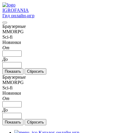
IGRO
FANIA
Гид онлайн-игр
Браузерные
MMORPG
Sci-fi
Новинки
От
До
Браузерные
MMORPG
Sci-fi
Новинки
От
До
Каталог онлайн игр