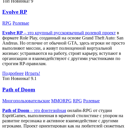
Топ
Новинка!
9
Evolve RP
RPG
Ролевые
Evolve RP
– это крупный русскоязычный
ролевой проект
в
формате Role Play, созданный на основе Grand Theft Auto: San
Andreas. Но отличие от обычной GTA, здесь игроки не просто
выполняют миссии, а живут полноценной виртуальной
жизнью: устраиваются на работу, строят карьеру, вступают в
организации и взаимодействуют с другими участниками по
строгим RP-правилам.
Подробнее
Играть!
Топ
Новинка!
9.1
Path of Doom
Многопользовательские
MMORPG
RPG
Ролевые
Path of Doom
– это
фэнтезийная
онлайн-RPG от студии
EspritGames, выполненная в мрачной стилистике с упором на
развитие персонажа и активное взаимодействие с другими
игроками. Проект ориентирован как на любителей сюжетных