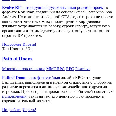
Evolve RP
– это крупный русскоязычный
ролевой проект
в
формате Role Play, созданный на основе Grand Theft Auto: San
Andreas. Но отличие от обычной GTA, здесь игроки не просто
выполняют миссии, а живут полноценной виртуальной
жизнью: устраиваются на работу, строят карьеру, вступают в
организации и взаимодействуют с другими участниками по
строгим RP-правилам.
Подробнее
Играть!
Топ
Новинка!
9.1
Path of Doom
Многопользовательские
MMORPG
RPG
Ролевые
Path of Doom
– это
фэнтезийная
онлайн-RPG от студии
EspritGames, выполненная в мрачной стилистике с упором на
развитие персонажа и активное взаимодействие с другими
игроками. Проект ориентирован как на любителей сюжетных
приключений
, так и на тех, кто ценит долгую прокачку и
соревновательный контент.
Подробнее
Играть!