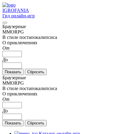
IGRO
FANIA
Гид онлайн-игр
Браузерные
MMORPG
В стиле постапокалипсиса
О приключениях
От
До
Браузерные
MMORPG
В стиле постапокалипсиса
О приключениях
От
До
Каталог онлайн игр