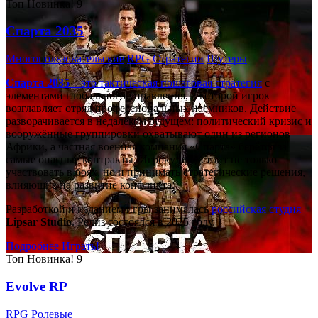
Топ
Новинка!
9
Спарта 2035
Многопользовательские
RPG
Стратегии
Шутеры
Спарта 2035
– это тактическая
пошаговая стратегия
с
элементами глобального управления, в которой игрок
возглавляет отряд профессиональных наёмников. Действие
разворачивается в недалёком будущем: политический кризис и
вооружённые группировки охватывают один из регионов
Африки, а частная военная компания «Спарта» берётся за
самые опасные контракты. Игроку предстоит не только
участвовать в боях, но и принимать стратегические решения,
влияющие на развитие конфликта.
Разработкой и изданием игры занималась
российская студия
Lipsar Studio
. Релиз состоялся в 2025 году.
Подробнее
Играть!
Топ
Новинка!
9
Evolve RP
RPG
Ролевые