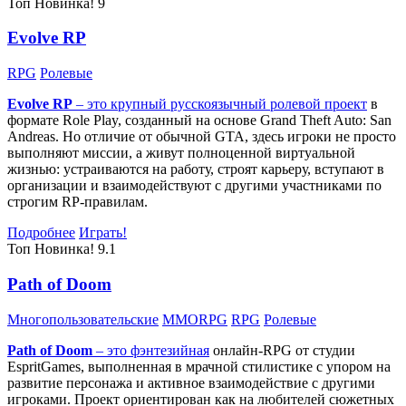
Топ
Новинка!
9
Evolve RP
RPG
Ролевые
Evolve RP
– это крупный русскоязычный
ролевой проект
в
формате Role Play, созданный на основе Grand Theft Auto: San
Andreas. Но отличие от обычной GTA, здесь игроки не просто
выполняют миссии, а живут полноценной виртуальной
жизнью: устраиваются на работу, строят карьеру, вступают в
организации и взаимодействуют с другими участниками по
строгим RP-правилам.
Подробнее
Играть!
Топ
Новинка!
9.1
Path of Doom
Многопользовательские
MMORPG
RPG
Ролевые
Path of Doom
– это
фэнтезийная
онлайн-RPG от студии
EspritGames, выполненная в мрачной стилистике с упором на
развитие персонажа и активное взаимодействие с другими
игроками. Проект ориентирован как на любителей сюжетных