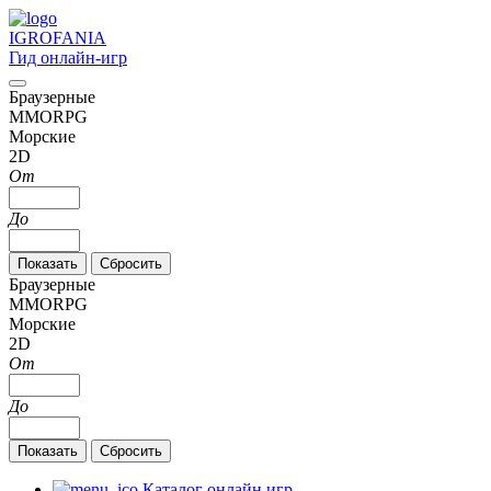
IGRO
FANIA
Гид онлайн-игр
Браузерные
MMORPG
Морские
2D
От
До
Браузерные
MMORPG
Морские
2D
От
До
Каталог онлайн игр