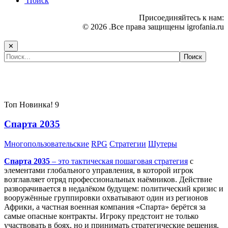
Поиск
Присоединяйтесь к нам:
© 2026 .Все права защищены igrofania.ru
✕
Самые популярные игры сегодня:
Топ
Новинка!
9
Спарта 2035
Многопользовательские
RPG
Стратегии
Шутеры
Спарта 2035
– это тактическая
пошаговая стратегия
с
элементами глобального управления, в которой игрок
возглавляет отряд профессиональных наёмников. Действие
разворачивается в недалёком будущем: политический кризис и
вооружённые группировки охватывают один из регионов
Африки, а частная военная компания «Спарта» берётся за
самые опасные контракты. Игроку предстоит не только
участвовать в боях, но и принимать стратегические решения,