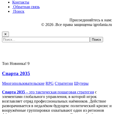
Контакты
Обратная связь
Поиск
Присоединяйтесь к нам:
© 2026 .Все права защищены igrofania.ru
✕
Самые популярные игры сегодня:
Топ
Новинка!
9
Спарта 2035
Многопользовательские
RPG
Стратегии
Шутеры
Спарта 2035
– это тактическая
пошаговая стратегия
с
элементами глобального управления, в которой игрок
возглавляет отряд профессиональных наёмников. Действие
разворачивается в недалёком будущем: политический кризис и
вооружённые группировки охватывают один из регионов