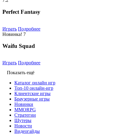
7.2
Perfect Fantasy
Играть
Подробнее
Новинка!
7
Waifu Squad
Играть
Подробнее
Показать ещё
Каталог онлайн игр
Топ-10 онлайн-игр
Клиентские игры
Браузерные игры
Новинки
MMORPG
Стратегии
Шутеры
Новости
Видеогайды