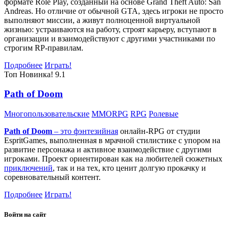
формате Role Play, созданный на основе Grand Theft Auto: San
Andreas. Но отличие от обычной GTA, здесь игроки не просто
выполняют миссии, а живут полноценной виртуальной
жизнью: устраиваются на работу, строят карьеру, вступают в
организации и взаимодействуют с другими участниками по
строгим RP-правилам.
Подробнее
Играть!
Топ
Новинка!
9.1
Path of Doom
Многопользовательские
MMORPG
RPG
Ролевые
Path of Doom
– это
фэнтезийная
онлайн-RPG от студии
EspritGames, выполненная в мрачной стилистике с упором на
развитие персонажа и активное взаимодействие с другими
игроками. Проект ориентирован как на любителей сюжетных
приключений
, так и на тех, кто ценит долгую прокачку и
соревновательный контент.
Подробнее
Играть!
Войти на сайт