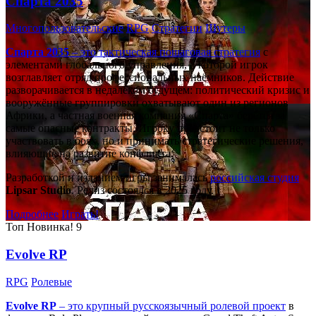
Спарта 2035
Многопользовательские
RPG
Стратегии
Шутеры
Спарта 2035
– это тактическая
пошаговая стратегия
с
элементами глобального управления, в которой игрок
возглавляет отряд профессиональных наёмников. Действие
разворачивается в недалёком будущем: политический кризис и
вооружённые группировки охватывают один из регионов
Африки, а частная военная компания «Спарта» берётся за
самые опасные контракты. Игроку предстоит не только
участвовать в боях, но и принимать стратегические решения,
влияющие на развитие конфликта.
Разработкой и изданием игры занималась
российская студия
Lipsar Studio
. Релиз состоялся в 2025 году.
Подробнее
Играть!
Топ
Новинка!
9
Evolve RP
RPG
Ролевые
Evolve RP
– это крупный русскоязычный
ролевой проект
в