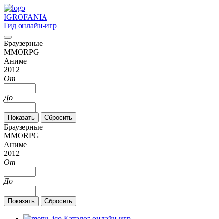
IGRO
FANIA
Гид онлайн-игр
Браузерные
MMORPG
Аниме
2012
От
До
Браузерные
MMORPG
Аниме
2012
От
До
Каталог онлайн игр