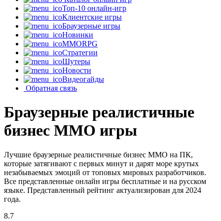
Топ-10 онлайн-игр
Клиентские игры
Браузерные игры
Новинки
MMORPG
Стратегии
Шутеры
Новости
Видеогайды
Обратная связь
Браузерные реалистичные
бизнес MMO игры
Лучшие браузерные реалистичные бизнес MMO на ПК,
которые затягивают с первых минут и дарят море крутых
незабываемых эмоций от топовых мировых разработчиков.
Все представленные онлайн игры бесплатные и на русском
языке. Представленный рейтинг актуализирован для 2024
года.
8.7