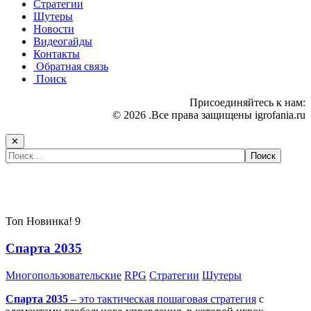
Стратегии
Шутеры
Новости
Видеогайды
Контакты
Обратная связь
Поиск
Присоединяйтесь к нам:
© 2026 .Все права защищены igrofania.ru
✕
Самые популярные игры сегодня:
Топ
Новинка!
9
Спарта 2035
Многопользовательские
RPG
Стратегии
Шутеры
Спарта 2035
– это тактическая
пошаговая стратегия
с