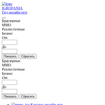
IGRO
FANIA
Гид онлайн-игр
Браузерные
MMO
Реалистичные
Бизнес
От
До
Браузерные
MMO
Реалистичные
Бизнес
От
До
Каталог онлайн игр