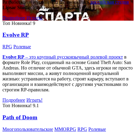
Разработкой и изданием игры занималась
российская студия
Lipsar Studio
. Релиз состоялся в 2025 году.
Подробнее
Играть!
Топ
Новинка!
9
Evolve RP
RPG
Ролевые
Evolve RP
– это крупный русскоязычный
ролевой проект
в
формате Role Play, созданный на основе Grand Theft Auto: San
Andreas. Но отличие от обычной GTA, здесь игроки не просто
выполняют миссии, а живут полноценной виртуальной
жизнью: устраиваются на работу, строят карьеру, вступают в
организации и взаимодействуют с другими участниками по
строгим RP-правилам.
Подробнее
Играть!
Топ
Новинка!
9.1
Path of Doom
Многопользовательские
MMORPG
RPG
Ролевые