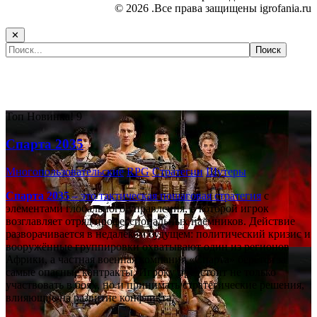
© 2026 .Все права защищены igrofania.ru
✕
Самые популярные игры сегодня:
Топ
Новинка!
9
Спарта 2035
Многопользовательские
RPG
Стратегии
Шутеры
Спарта 2035
– это тактическая
пошаговая стратегия
с
элементами глобального управления, в которой игрок
возглавляет отряд профессиональных наёмников. Действие
разворачивается в недалёком будущем: политический кризис и
вооружённые группировки охватывают один из регионов
Африки, а частная военная компания «Спарта» берётся за
самые опасные контракты. Игроку предстоит не только
участвовать в боях, но и принимать стратегические решения,
влияющие на развитие конфликта.