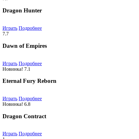
Dragon Hunter
Играть
Подробнее
7.7
Dawn of Empires
Играть
Подробнее
Новинка!
7.1
Eternal Fury Reborn
Играть
Подробнее
Новинка!
6.8
Dragon Contract
Играть
Подробнее