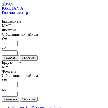
IGRO
FANIA
Гид онлайн-игр
Браузерные
MMO
Фэнтези
С большим онлайном
От
До
Браузерные
MMO
Фэнтези
С большим онлайном
От
До
Каталог онлайн игр