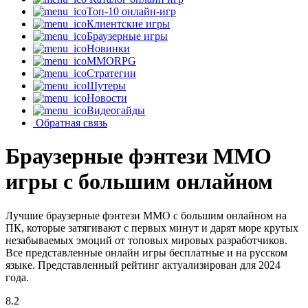
Топ-10 онлайн-игр
Клиентские игры
Браузерные игры
Новинки
MMORPG
Стратегии
Шутеры
Новости
Видеогайды
Обратная связь
Браузерные фэнтези MMO
игры с большим онлайном
Лучшие браузерные фэнтези MMO с большим онлайном на
ПК, которые затягивают с первых минут и дарят море крутых
незабываемых эмоций от топовых мировых разработчиков.
Все представленные онлайн игры бесплатные и на русском
языке. Представленный рейтинг актуализирован для 2024
года.
8.2