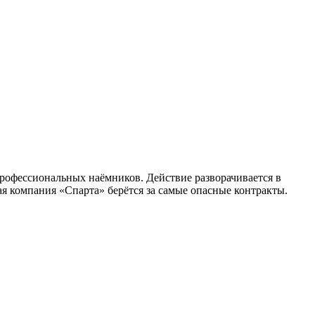
профессиональных наёмников. Действие разворачивается в
я компания «Спарта» берётся за самые опасные контракты.