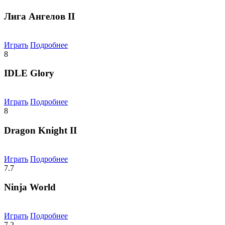
Лига Ангелов II
Играть
Подробнее
8
IDLE Glory
Играть
Подробнее
8
Dragon Knight II
Играть
Подробнее
7.7
Ninja World
Играть
Подробнее
7.2