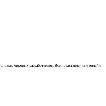
топовых мировых разработчиков. Все представленные онлайн