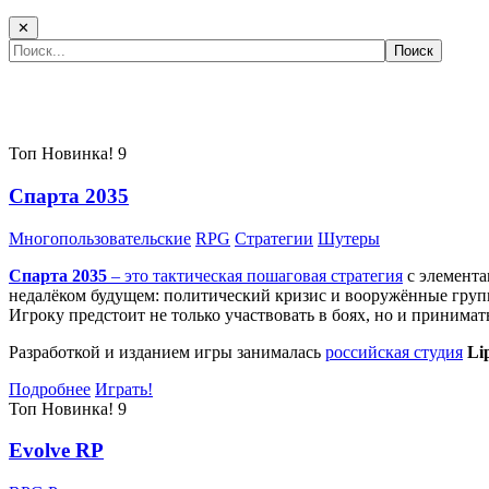
✕
Самые популярные игры сегодня:
Топ
Новинка!
9
Спарта 2035
Многопользовательские
RPG
Стратегии
Шутеры
Спарта 2035
– это тактическая
пошаговая стратегия
с элемента
недалёком будущем: политический кризис и вооружённые групп
Игроку предстоит не только участвовать в боях, но и принима
Разработкой и изданием игры занималась
российская студия
Li
Подробнее
Играть!
Топ
Новинка!
9
Evolve RP