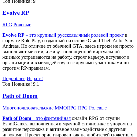
Топ
Новинка!
9
Evolve RP
RPG
Ролевые
Evolve RP
– это крупный русскоязычный
ролевой проект
в
формате Role Play, созданный на основе Grand Theft Auto: San
Andreas. Но отличие от обычной GTA, здесь игроки не просто
выполняют миссии, а живут полноценной виртуальной
жизнью: устраиваются на работу, строят карьеру, вступают в
организации и взаимодействуют с другими участниками по
строгим RP-правилам.
Подробнее
Играть!
Топ
Новинка!
9.1
Path of Doom
Многопользовательские
MMORPG
RPG
Ролевые
Path of Doom
– это
фэнтезийная
онлайн-RPG от студии
EspritGames, выполненная в мрачной стилистике с упором на
развитие персонажа и активное взаимодействие с другими
игроками. Проект ориентирован как на любителей сюжетных