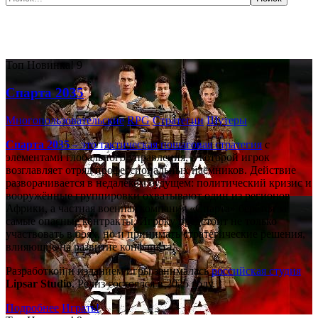
Самые популярные игры сегодня:
Топ
Новинка!
9
Спарта 2035
Многопользовательские
RPG
Стратегии
Шутеры
Спарта 2035
– это тактическая
пошаговая стратегия
с
элементами глобального управления, в которой игрок
возглавляет отряд профессиональных наёмников. Действие
разворачивается в недалёком будущем: политический кризис и
вооружённые группировки охватывают один из регионов
Африки, а частная военная компания «Спарта» берётся за
самые опасные контракты. Игроку предстоит не только
участвовать в боях, но и принимать стратегические решения,
влияющие на развитие конфликта.
Разработкой и изданием игры занималась
российская студия
Lipsar Studio
. Релиз состоялся в 2025 году.
Подробнее
Играть!