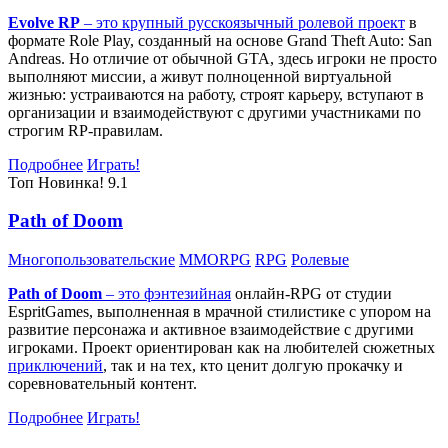
Evolve RP
– это крупный русскоязычный
ролевой проект
в
формате Role Play, созданный на основе Grand Theft Auto: San
Andreas. Но отличие от обычной GTA, здесь игроки не просто
выполняют миссии, а живут полноценной виртуальной
жизнью: устраиваются на работу, строят карьеру, вступают в
организации и взаимодействуют с другими участниками по
строгим RP-правилам.
Подробнее
Играть!
Топ
Новинка!
9.1
Path of Doom
Многопользовательские
MMORPG
RPG
Ролевые
Path of Doom
– это
фэнтезийная
онлайн-RPG от студии
EspritGames, выполненная в мрачной стилистике с упором на
развитие персонажа и активное взаимодействие с другими
игроками. Проект ориентирован как на любителей сюжетных
приключений
, так и на тех, кто ценит долгую прокачку и
соревновательный контент.
Подробнее
Играть!