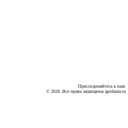
Присоединяйтесь к нам:
© 2026 .Все права защищены igrofania.ru