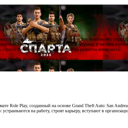
ми глобального управления, в которой игрок возглавляет отряд 
ировки охватывают один из регионов Африки, а частная военна
ть стратегические решения, влияющие на развитие конфликта.
psar Studio
. Релиз состоялся в 2025 году.
мате Role Play, созданный на основе Grand Theft Auto: San Andre
устраиваются на работу, строят карьеру, вступают в организац