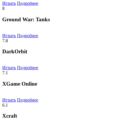
Играть
Подробнее
8
Ground War: Tanks
Играть
Подробнее
7.8
DarkOrbit
Играть
Подробнее
7.1
XGame Online
Играть
Подробнее
6.1
Xcraft