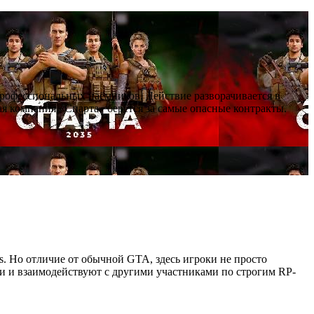
профессиональных наёмников. Действие разворачивается в
я компания «Спарта» берётся за самые опасные контракты.
as. Но отличие от обычной GTA, здесь игроки не просто
ии и взаимодействуют с другими участниками по строгим RP-