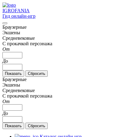
IGRO
FANIA
Гид онлайн-игр
Браузерные
Экшены
Средневековые
С прокачкой персонажа
От
До
Браузерные
Экшены
Средневековые
С прокачкой персонажа
От
До
Каталог онлайн игр