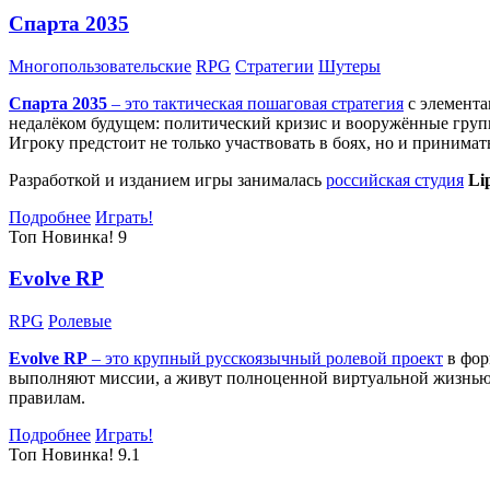
Спарта 2035
Многопользовательские
RPG
Стратегии
Шутеры
Спарта 2035
– это тактическая
пошаговая стратегия
с элемента
недалёком будущем: политический кризис и вооружённые групп
Игроку предстоит не только участвовать в боях, но и принима
Разработкой и изданием игры занималась
российская студия
Li
Подробнее
Играть!
Топ
Новинка!
9
Evolve RP
RPG
Ролевые
Evolve RP
– это крупный русскоязычный
ролевой проект
в фор
выполняют миссии, а живут полноценной виртуальной жизнью: 
правилам.
Подробнее
Играть!
Топ
Новинка!
9.1