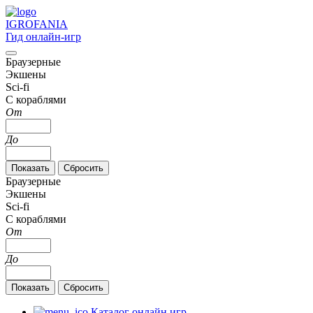
IGRO
FANIA
Гид онлайн-игр
Браузерные
Экшены
Sci-fi
С кораблями
От
До
Браузерные
Экшены
Sci-fi
С кораблями
От
До
Каталог онлайн игр