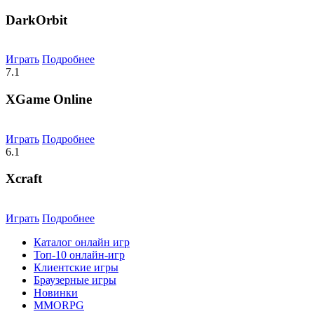
DarkOrbit
Играть
Подробнее
7.1
XGame Online
Играть
Подробнее
6.1
Xcraft
Играть
Подробнее
Каталог онлайн игр
Топ-10 онлайн-игр
Клиентские игры
Браузерные игры
Новинки
MMORPG