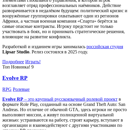
элементами глобального управления, в которой игрок
возглавляет отряд профессиональных наёмников. Действие
разворачивается в недалёком будущем: политический кризис и
вооружённые группировки охватывают один из регионов
Африки, а частная военная компания «Спарта» берётся за
самые опасные контракты. Игроку предстоит не только
участвовать в боях, но и принимать стратегические решения,
влияющие на развитие конфликта.
Разработкой и изданием игры занималась
российская студия
Lipsar Studio
. Релиз состоялся в 2025 году.
Подробнее
Играть!
Топ
Новинка!
9
Evolve RP
RPG
Ролевые
Evolve RP
– это крупный русскоязычный
ролевой проект
в
формате Role Play, созданный на основе Grand Theft Auto: San
Andreas. Но отличие от обычной GTA, здесь игроки не просто
выполняют миссии, а живут полноценной виртуальной
жизнью: устраиваются на работу, строят карьеру, вступают в
организации и взаимодействуют с другими участниками по