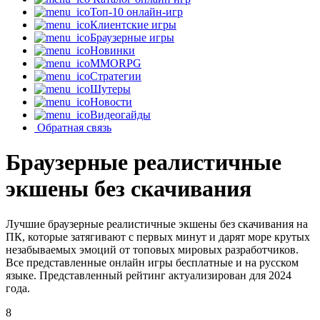
Топ-10 онлайн-игр
Клиентские игры
Браузерные игры
Новинки
MMORPG
Стратегии
Шутеры
Новости
Видеогайды
Обратная связь
Браузерные реалистичные
экшены без скачивания
Лучшие браузерные реалистичные экшены без скачивания на
ПК, которые затягивают с первых минут и дарят море крутых
незабываемых эмоций от топовых мировых разработчиков.
Все представленные онлайн игры бесплатные и на русском
языке. Представленный рейтинг актуализирован для 2024
года.
8