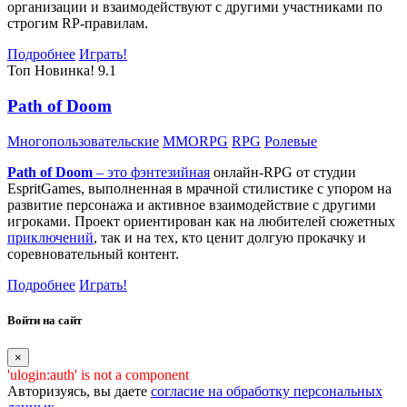
организации и взаимодействуют с другими участниками по
строгим RP-правилам.
Подробнее
Играть!
Топ
Новинка!
9.1
Path of Doom
Многопользовательские
MMORPG
RPG
Ролевые
Path of Doom
– это
фэнтезийная
онлайн-RPG от студии
EspritGames, выполненная в мрачной стилистике с упором на
развитие персонажа и активное взаимодействие с другими
игроками. Проект ориентирован как на любителей сюжетных
приключений
, так и на тех, кто ценит долгую прокачку и
соревновательный контент.
Подробнее
Играть!
Войти на сайт
×
'ulogin:auth' is not a component
Авторизуясь, вы даете
согласие на обработку персональных