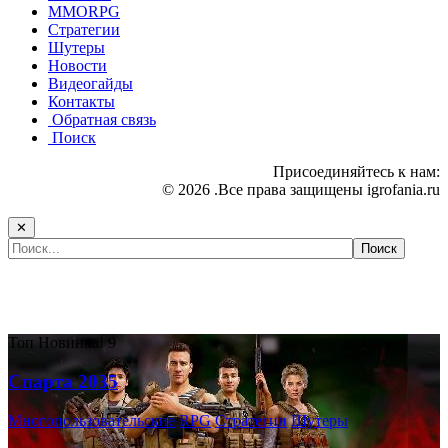
MMORPG
Стратегии
Шутеры
Новости
Видеогайды
Контакты
Обратная связь
Поиск
Присоединяйтесь к нам:
© 2026 .Все права защищены igrofania.ru
✕
Самые популярные игры сегодня:
Топ
Новинка!
9
Спарта 2035
Многопользовательские
RPG
Стратегии
Шутеры