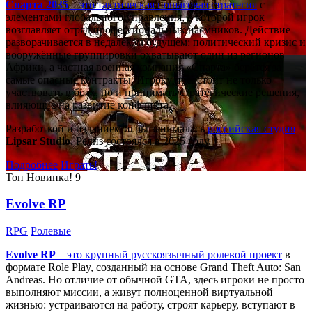
Спарта 2035
– это тактическая
пошаговая стратегия
с
элементами глобального управления, в которой игрок
возглавляет отряд профессиональных наёмников. Действие
разворачивается в недалёком будущем: политический кризис и
вооружённые группировки охватывают один из регионов
Африки, а частная военная компания «Спарта» берётся за
самые опасные контракты. Игроку предстоит не только
участвовать в боях, но и принимать стратегические решения,
влияющие на развитие конфликта.
Разработкой и изданием игры занималась
российская студия
Lipsar Studio
. Релиз состоялся в 2025 году.
Подробнее
Играть!
Топ
Новинка!
9
Evolve RP
RPG
Ролевые
Evolve RP
– это крупный русскоязычный
ролевой проект
в
формате Role Play, созданный на основе Grand Theft Auto: San
Andreas. Но отличие от обычной GTA, здесь игроки не просто
выполняют миссии, а живут полноценной виртуальной
жизнью: устраиваются на работу, строят карьеру, вступают в