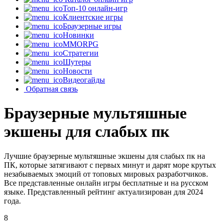
Топ-10 онлайн-игр
Клиентские игры
Браузерные игры
Новинки
MMORPG
Стратегии
Шутеры
Новости
Видеогайды
Обратная связь
Браузерные мультяшные
экшены для слабых пк
Лучшие браузерные мультяшные экшены для слабых пк на
ПК, которые затягивают с первых минут и дарят море крутых
незабываемых эмоций от топовых мировых разработчиков.
Все представленные онлайн игры бесплатные и на русском
языке. Представленный рейтинг актуализирован для 2024
года.
8