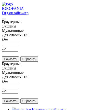
IGRO
FANIA
Гид онлайн-игр
Браузерные
Экшены
Мультяшные
Для слабых ПК
От
До
Браузерные
Экшены
Мультяшные
Для слабых ПК
От
До
Каталог онлайн игр