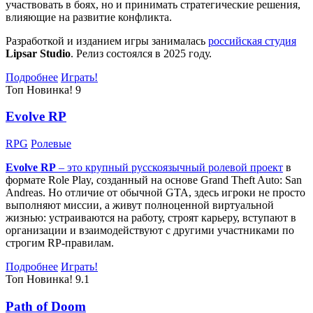
участвовать в боях, но и принимать стратегические решения,
влияющие на развитие конфликта.
Разработкой и изданием игры занималась
российская студия
Lipsar Studio
. Релиз состоялся в 2025 году.
Подробнее
Играть!
Топ
Новинка!
9
Evolve RP
RPG
Ролевые
Evolve RP
– это крупный русскоязычный
ролевой проект
в
формате Role Play, созданный на основе Grand Theft Auto: San
Andreas. Но отличие от обычной GTA, здесь игроки не просто
выполняют миссии, а живут полноценной виртуальной
жизнью: устраиваются на работу, строят карьеру, вступают в
организации и взаимодействуют с другими участниками по
строгим RP-правилам.
Подробнее
Играть!
Топ
Новинка!
9.1
Path of Doom