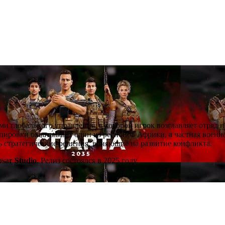
ми глобального управления, в которой игрок возглавляет отряд 
ировки охватывают один из регионов Африки, а частная военна
ть стратегические решения, влияющие на развитие конфликта.
psar Studio
. Релиз состоялся в 2025 году.