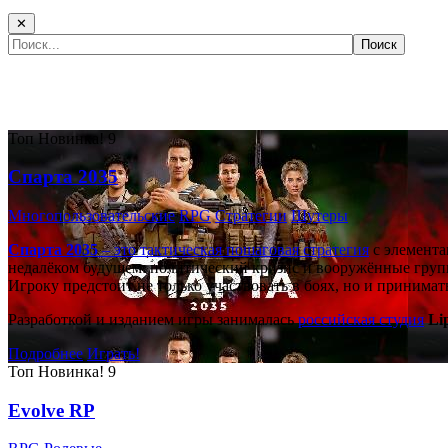
✕
Самые популярные игры сегодня:
Топ
Новинка!
9
Спарта 2035
Многопользовательские
RPG
Стратегии
Шутеры
Спарта 2035
– это тактическая
пошаговая стратегия
с элемента
недалёком будущем: политический кризис и вооружённые групп
Игроку предстоит не только участвовать в боях, но и принима
Разработкой и изданием игры занималась
российская студия
Li
Подробнее
Играть!
Топ
Новинка!
9
Evolve RP