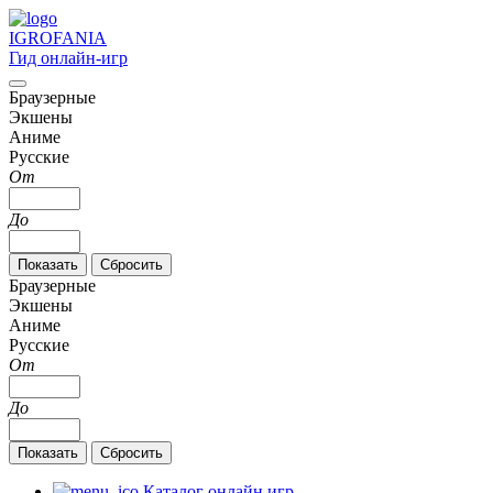
IGRO
FANIA
Гид онлайн-игр
Браузерные
Экшены
Аниме
Русские
От
До
Браузерные
Экшены
Аниме
Русские
От
До
Каталог онлайн игр