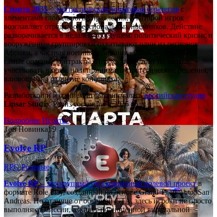
Спарта 2035
– это тактическая
пошаговая стратегия
с
элементами глобального управления, в которой игрок
возглавляет отряд профессиональных наёмников. Действие
разворачивается в недалёком будущем: политический кризис и
вооружённые группировки охватывают один из регионов
Африки, а частная военная компания «Спарта» берётся за
самые опасные контракты. Игроку предстоит не только
участвовать в боях, но и принимать стратегические решения,
влияющие на развитие конфликта.
Разработкой и изданием игры занималась
российская студия
Lipsar Studio
. Релиз состоялся в 2025 году.
Подробнее
Играть!
Топ
Новинка!
9
Evolve RP
RPG
Ролевые
Evolve RP
– это крупный русскоязычный
ролевой проект
в
формате Role Play, созданный на основе Grand Theft Auto: San
Andreas. Но отличие от обычной GTA, здесь игроки не просто
выполняют миссии, а живут полноценной виртуальной