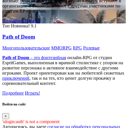
жизнью: устраиваются на работу, строят карьеру, вступают в
организации и взаимодействуют с другими участниками по
строгим RP-правилам.
Подробнее
Играть!
Топ
Новинка!
9.1
Path of Doom
Многопользовательские
MMORPG
RPG
Ролевые
Path of Doom
– это
фэнтезийная
онлайн-RPG от студии
EspritGames, выполненная в мрачной стилистике с упором на
развитие персонажа и активное взаимодействие с другими
игроками. Проект ориентирован как на любителей сюжетных
приключений
, так и на тех, кто ценит долгую прокачку и
соревновательный контент.
Подробнее
Играть!
Войти на сайт
×
'ulogin:auth' is not a component
Авторизуясь, вы даете
согласие на обработку персональных