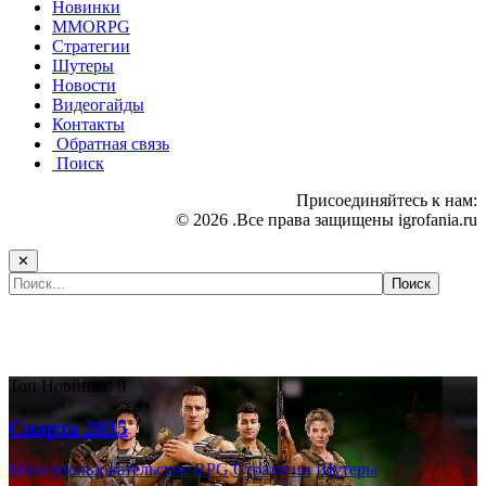
Новинки
MMORPG
Стратегии
Шутеры
Новости
Видеогайды
Контакты
Обратная связь
Поиск
Присоединяйтесь к нам:
© 2026 .Все права защищены igrofania.ru
✕
Самые популярные игры сегодня:
Топ
Новинка!
9
Спарта 2035
Многопользовательские
RPG
Стратегии
Шутеры